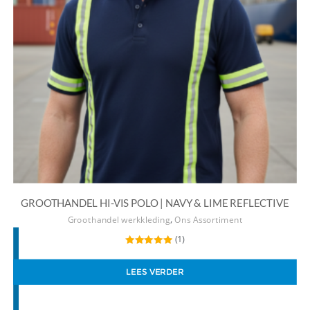
GROOTHANDEL HI-VIS POLO | NAVY & LIME REFLECTIVE
,
Groothandel werkkleding
Ons Assortiment
(1)
Gewaardeerd
5.00
uit 5
LEES VERDER