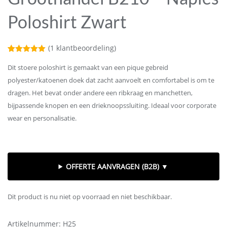
Poloshirt Zwart
(
1
klantbeoordeling)
Gewaardeerd
1
5.00
op 5
Dit stoere poloshirt is gemaakt van een pique gebreid
gebaseerd
polyester/katoenen doek dat zacht aanvoelt en comfortabel is om te
op
klantbeoordeling
dragen. Het bevat onder andere een ribkraag en manchetten,
bijpassende knopen en een drieknoopssluiting. Ideaal voor corporate
wear en personalisatie.
OFFERTE AANVRAGEN (B2B) ▼
Dit product is nu niet op voorraad en niet beschikbaar.
Artikelnummer:
H25