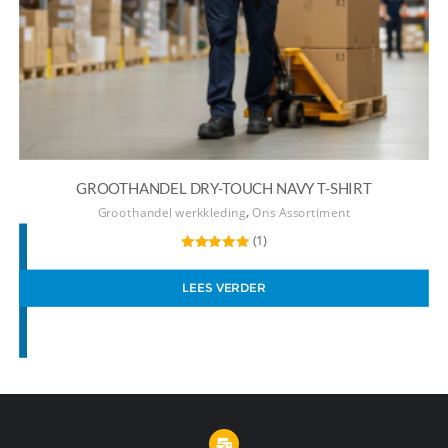
GROOTHANDEL DRY-TOUCH NAVY T-SHIRT
,
Groothandel werkkleding
Ons Assortiment
(1)
Gewaardeerd
5.00
uit 5
LEES VERDER