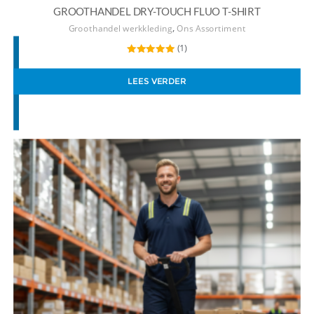
GROOTHANDEL DRY-TOUCH FLUO T-SHIRT
,
Groothandel werkkleding
Ons Assortiment
(1)
Gewaardeerd
5.00
uit 5
LEES VERDER