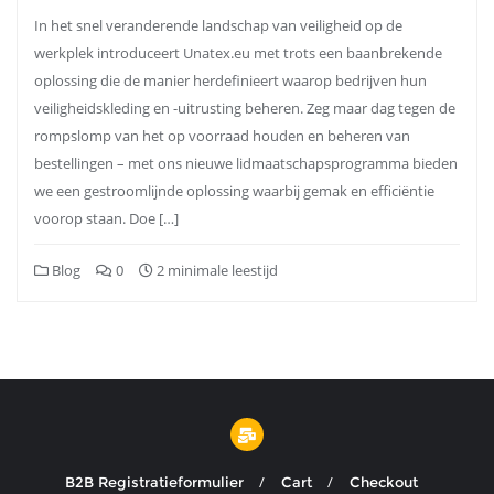
In het snel veranderende landschap van veiligheid op de
werkplek introduceert Unatex.eu met trots een baanbrekende
oplossing die de manier herdefinieert waarop bedrijven hun
veiligheidskleding en -uitrusting beheren. Zeg maar dag tegen de
rompslomp van het op voorraad houden en beheren van
bestellingen – met ons nieuwe lidmaatschapsprogramma bieden
we een gestroomlijnde oplossing waarbij gemak en efficiëntie
voorop staan. Doe […]
Blog
0
2 minimale leestijd
B2B Registratieformulier
Cart
Checkout