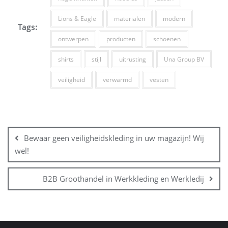
Lions & Eagle
materialen
modern
Tags:
ontwerpen
producten
schoenen
shirts
stijl
uitrusting
Una Group BV
veiligheid
verwarmd
vesten
Bewaar geen veiligheidskleding in uw magazijn! Wij
wel!
B2B Groothandel in Werkkleding en Werkledij