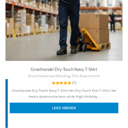
Groothandel Dry-Touch Navy T-Shirt
,
Groothandel werkkleding
Ons Assortiment
(1)
Gewaardeerd
Groothandel Dry-Touch Navy T-Shirt Het Dry-Touch Fluo T-Shirt, het
5.00
uit 5
meest dynamische item uit de High-Visibility…
LEES VERDER