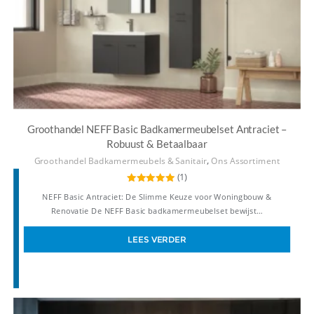
Groothandel NEFF Basic Badkamermeubelset Antraciet –
Robuust & Betaalbaar
,
Groothandel Badkamermeubels & Sanitair
Ons Assortiment
(1)
Gewaardeerd
NEFF Basic Antraciet: De Slimme Keuze voor Woningbouw &
5.00
uit 5
Renovatie De NEFF Basic badkamermeubelset bewijst…
LEES VERDER