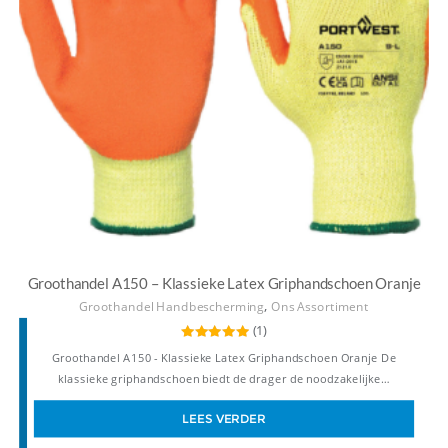
Groothandel A150 – Klassieke Latex Griphandschoen Oranje
,
Groothandel Handbescherming
Ons Assortiment
(1)
Gewaardeerd
Groothandel A150 - Klassieke Latex Griphandschoen Oranje De
5.00
uit 5
klassieke griphandschoen biedt de drager de noodzakelijke…
LEES VERDER