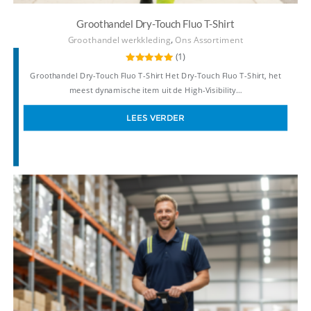
Groothandel Dry-Touch Fluo T-Shirt
,
Groothandel werkkleding
Ons Assortiment
(1)
Gewaardeerd
Groothandel Dry-Touch Fluo T-Shirt Het Dry-Touch Fluo T-Shirt, het
5.00
uit 5
meest dynamische item uit de High-Visibility…
LEES VERDER