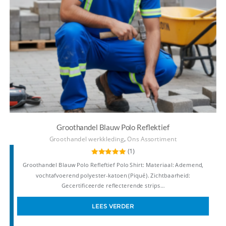
Groothandel Blauw Polo Reflektief
,
Groothandel werkkleding
Ons Assortiment
(1)
Gewaardeerd
Groothandel Blauw Polo Refleftief Polo Shirt: Materiaal: Ademend,
5.00
uit 5
vochtafvoerend polyester-katoen (Piqué). Zichtbaarheid:
Gecertificeerde reflecterende strips…
LEES VERDER