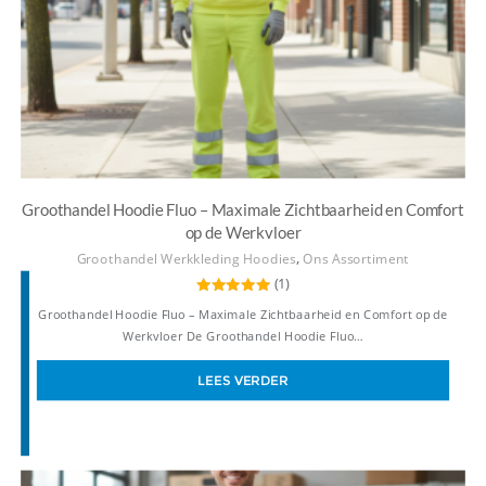
Groothandel Hoodie Fluo – Maximale Zichtbaarheid en Comfort
op de Werkvloer
,
Groothandel Werkkleding Hoodies
Ons Assortiment
(1)
Gewaardeerd
Groothandel Hoodie Fluo – Maximale Zichtbaarheid en Comfort op de
5.00
uit 5
Werkvloer De Groothandel Hoodie Fluo…
LEES VERDER