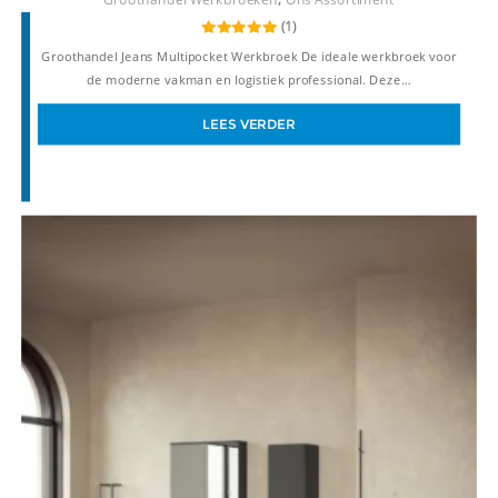
(1)
Gewaardeerd
Groothandel Jeans Multipocket Werkbroek De ideale werkbroek voor
5.00
uit 5
de moderne vakman en logistiek professional. Deze…
LEES VERDER