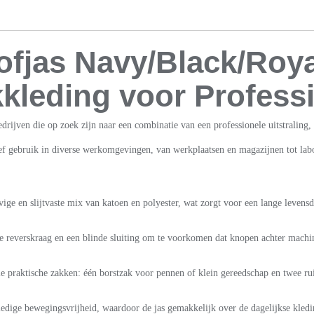
ofjas Navy/Black/Roya
leding voor Profess
edrijven die op zoek zijn naar een combinatie van een professionele uitstralin
ef gebruik in diverse werkomgevingen, van werkplaatsen en magazijnen tot labor
vige en slijtvaste mix van katoen en polyester, wat zorgt voor een lange leve
e reverskraag en een blinde sluiting om te voorkomen dat knopen achter machin
e praktische zakken: één borstzak voor pennen of klein gereedschap en twee r
lledige bewegingsvrijheid, waardoor de jas gemakkelijk over de dagelijkse kle