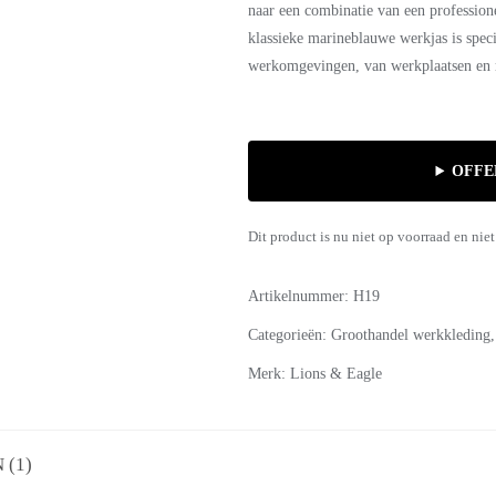
klantbeoordeling
naar een combinatie van een profession
klassieke marineblauwe werkjas is speci
werkomgevingen, van werkplaatsen en ma
OFFE
Dit product is nu niet op voorraad en niet
Artikelnummer:
H19
Categorieën:
Groothandel werkkleding
Merk:
Lions & Eagle
(1)