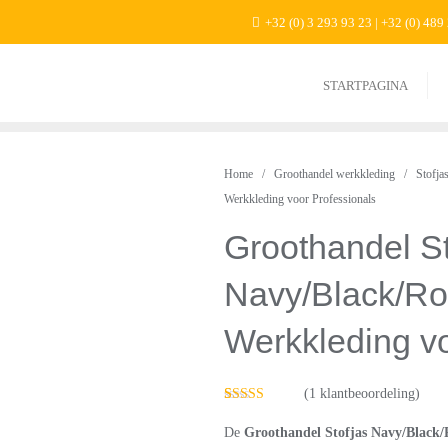
+32 (0) 3 293 93 23 | +32 (0) 489
STARTPAGINA
Home
/
Groothandel werkkleding
/
Stofja
Werkkleding voor Professionals
Groothandel St
Navy/Black/Ro
Werkkleding vo
(
1
klantbeoordeling)
Gewaardeerd
1
5.00
op 5
De
Groothandel Stofjas Navy/Black/
gebaseerd op