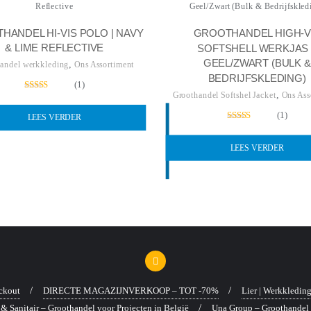
HANDEL HI-VIS POLO | NAVY
GROOTHANDEL HIGH-V
& LIME REFLECTIVE
SOFTSHELL WERKJAS 
GEEL/ZWART (BULK &
,
andel werkkleding
Ons Assortiment
BEDRIJFSKLEDING)
(1)
,
Groothandel Softshel Jacket
Ons Ass
Gewaardeerd
5.00
(1)
uit 5
LEES VERDER
Gewaardeerd
5.00
uit 5
LEES VERDER
ckout
DIRECTE MAGAZIJNVERKOOP – TOT -70%
Lier | Werkkledin
& Sanitair – Groothandel voor Projecten in België
Una Group – Groothandel 