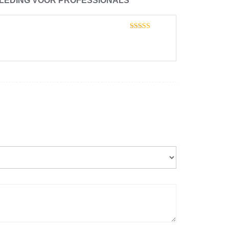
LEDING VOOR PROFESSIONALS
Gewaardeerd
5
uit 5