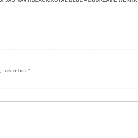
FJAS NAVY/BLACK/ROYAL BLUE – DUURZAME WERKK
n gemarkeerd met
*