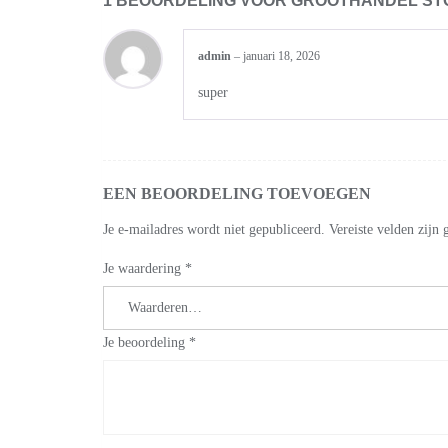
1 BEOORDELING VOOR
GROOTHANDEL STO
admin
–
januari 18, 2026
super
EEN BEOORDELING TOEVOEGEN
Je e-mailadres wordt niet gepubliceerd.
Vereiste velden zij
Je waardering
*
Je beoordeling
*