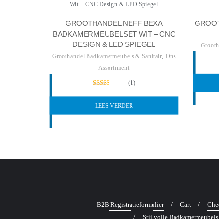
GROOT
GROOTHANDEL NEFF BEXA
BADKAMERMEUBELSET WIT – CNC
DESIGN & LED SPIEGEL
Grooth
,
Groothandel Badkamermeubels & Sanitair
Ons
Assortiment
(1)
Gewaardeerd
5.00
uit 5
LEES VERDER
B2B Registratieformulier
Cart
Che
Stijlvolle Badkamermeubels 