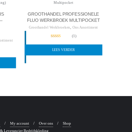
GROOTHANDEL PROFESSIONELE
IS
FLUO WERKBROEK MULTIPOCKET
–
,
Groothandel Werkbroeken
Ons Assortiment
(1)
ortiment
Gewaardeerd
5.00
uit 5
LEES VERDER
g
My account
Over ons
Shop
& Leverancier Bedrijfskleding