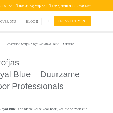
 27 59 72
info@unagroup.be
Duwijckstraat 17, 2500 Lier
ONS ASSORTIMENT
OVER ONS
BLOG
s
/ Groothandel Stofjas Navy/Black/Royal Blue – Duurzame
ofjas
yal Blue – Duurzame
or Professionals
Royal Blue
is de ideale keuze voor bedrijven die op zoek zijn