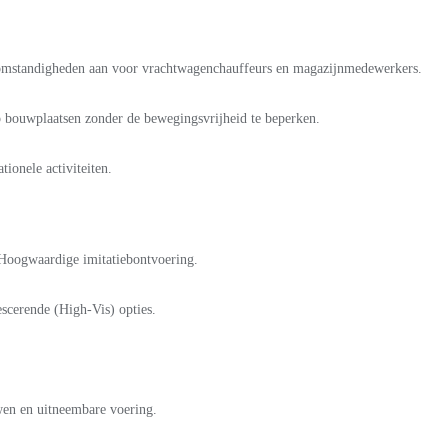
somstandigheden aan voor vrachtwagenchauffeurs en magazijnmedewerkers.
bouwplaatsen zonder de bewegingsvrijheid te beperken.
ionele activiteiten.
Hoogwaardige imitatiebontvoering.
cerende (High-Vis) opties.
wen en uitneembare voering.