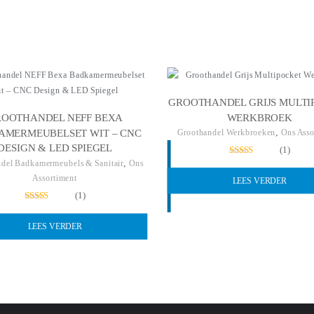
GROOTHANDEL GRIJS MULTI
WERKBROEK
OOTHANDEL NEFF BEXA
,
AMERMEUBELSET WIT – CNC
Groothandel Werkbroeken
Ons Asso
DESIGN & LED SPIEGEL
(1)
,
Gewaardeerd
del Badkamermeubels & Sanitair
Ons
5.00
Assortiment
LEES VERDER
uit 5
(1)
Gewaardeerd
5.00
LEES VERDER
uit 5