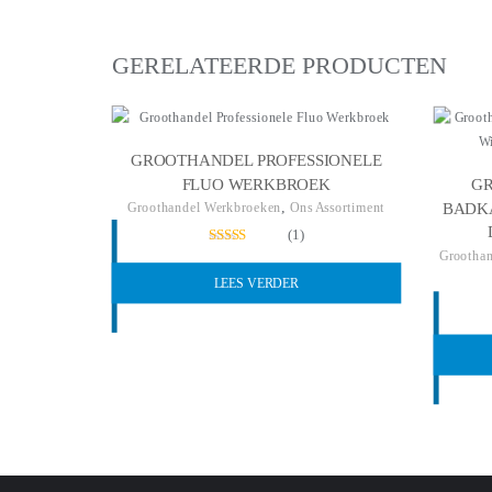
GERELATEERDE PRODUCTEN
GROOTHANDEL PROFESSIONELE
FLUO WERKBROEK
GR
,
BADK
Groothandel Werkbroeken
Ons Assortiment
(1)
Gewaardeerd
Groothan
5.00
LEES VERDER
uit 5