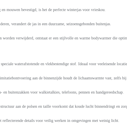
en mouwen bevestigd, is het de perfecte winterjas voor vrieskou.
eren, verandert de jas in een duurzame, seizoensgebonden buitenjas.
worden verwijderd, ontstaat er een stijlvolle en warme bodywarmer die optim
peciale waterafstotende en vlekbestendige stof. Ideaal voor veeleisende locatie
itatiebontvoering aan de binnenzijde houdt de lichaamswarmte vast, zelfs bij 
- en buitenzakken voor walkietalkies, telefoons, pennen en handgereedschap.
structuur aan de polsen en taille voorkomt dat koude lucht binnendringt en zor
 reflecterende details voor veilig werken in omgevingen met weinig licht.