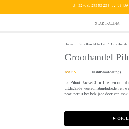
+32 (0) 3 293 93 23 | +32 (0) 489
STARTPAGINA
Home
/
Groothandel Jacket
/ Groothandel Pi
Groothandel Pilo
(
1
klantbeoordeling)
Gewaardeerd
1
5.00
op 5
De
Piloot Jacket 3-in-1
, is een multi
gebaseerd op
uitdagende weersomstandigheden en wer
klantbeoordeling
profiteert u het hele jaar door van maxi
OFFE