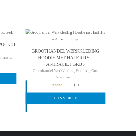
POCKET
GROOTHANDEL WERKKLEDING
HOODIE MET HALF RITS –
rtiment
ANTRACIET GRIJS
,
Groothandel Werkkleding Hoodies
Ons
Assortiment
(1)
Gewaardeerd
5.00
LEES VERDER
uit 5