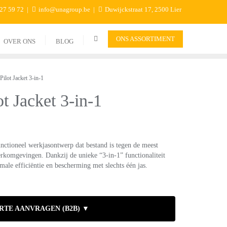
 27 59 72
info@unagroup.be
Duwijckstraat 17, 2500 Lier
ONS ASSORTIMENT
OVER ONS
BLOG
lot Jacket 3-in-1
t Jacket 3-in-1
functioneel werkjasontwerp dat bestand is tegen de meest
komgevingen. Dankzij de unieke “3-in-1” functionaliteit
male efficiëntie en bescherming met slechts één jas.
RTE AANVRAGEN (B2B) ▼