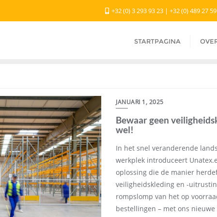
+32 (0) 3 293 93 23 | +32 (0) 489 27 5
STARTPAGINA
OVE
JANUARI 1, 2025
Bewaar geen veiligheids
wel!
In het snel veranderende lands
werkplek introduceert Unatex.
oplossing die de manier herde
veiligheidskleding en -uitrust
rompslomp van het op voorra
bestellingen – met ons nieuw