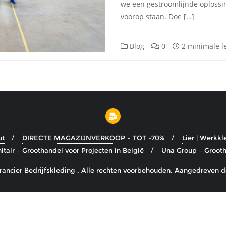
we een gestroomlijnde oplossin
voorop staan. Doe […]
Blog
0
2 minimale le
ut
DIRECTE MAGAZIJNVERKOOP – TOT -70%
Lier | Werkkl
tair – Groothandel voor Projecten in België
Una Group – Grooth
ancier Bedrijfskleding . Alle rechten voorbehouden.
Aangedreven d