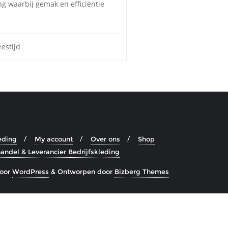
g waarbij gemak en efficiëntie
estijd
eding
My account
Over ons
Shop
andel & Leverancier Bedrijfskleding
oor
WordPress
&
Ontworpen door
Bizberg Themes