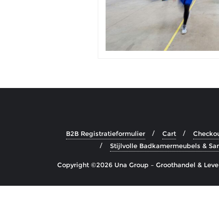
B2B Registratieformulier
Cart
Checko
Stijlvolle Badkamermeubels & Sani
Copyright ©2026 Una Group – Groothandel & Lever