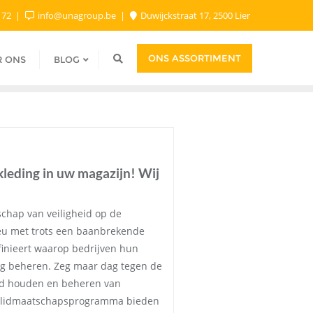
9 72
info@unagroup.be
Duwijckstraat 17, 2500 Lier
ONS ASSORTIMENT
R ONS
BLOG
kleding in uw magazijn! Wij
chap van veiligheid op de
eu met trots een baanbrekende
finieert waarop bedrijven hun
ing beheren. Zeg maar dag tegen de
ad houden en beheren van
e lidmaatschapsprogramma bieden