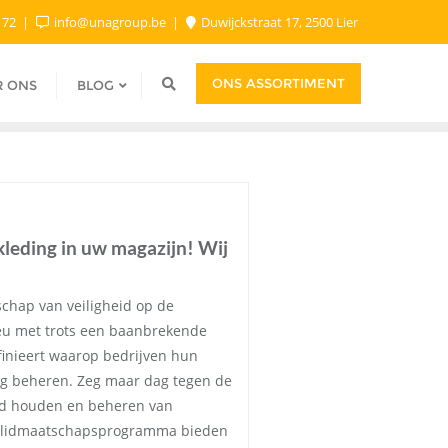
9 72
info@unagroup.be
Duwijckstraat 17, 2500 Lier
ONS ASSORTIMENT
R ONS
BLOG
kleding in uw magazijn! Wij
chap van veiligheid op de
eu met trots een baanbrekende
finieert waarop bedrijven hun
ing beheren. Zeg maar dag tegen de
ad houden en beheren van
e lidmaatschapsprogramma bieden