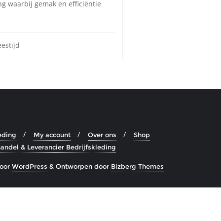
g waarbij gemak en efficiëntie
estijd
eding
My account
Over ons
Shop
andel & Leverancier Bedrijfskleding
oor
WordPress
&
Ontworpen door
Bizberg Themes