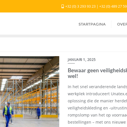
+32 (0) 3 293 93 23 | +32 (0) 489 27 5
STARTPAGINA
OVE
JANUARI 1, 2025
Bewaar geen veiligheids
wel!
In het snel veranderende lands
werkplek introduceert Unatex.
oplossing die de manier herde
veiligheidskleding en -uitrust
rompslomp van het op voorra
bestellingen – met ons nieuw