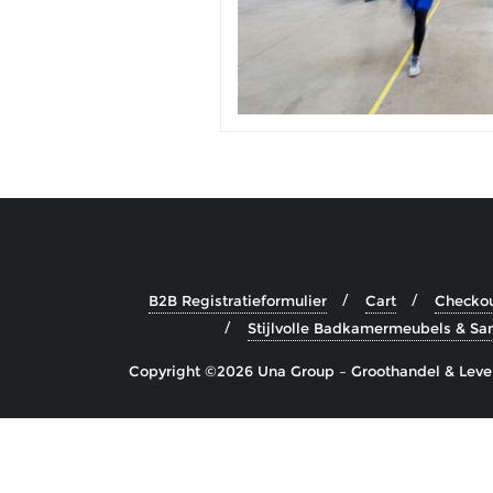
B2B Registratieformulier
Cart
Checko
Stijlvolle Badkamermeubels & Sani
Copyright ©2026 Una Group – Groothandel & Lever