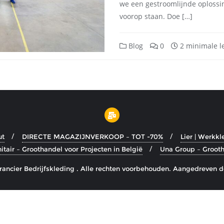
we een gestroomlijnde oplossin
voorop staan. Doe […]
Blog
0
2 minimale le
ut
DIRECTE MAGAZIJNVERKOOP – TOT -70%
Lier | Werkkl
tair – Groothandel voor Projecten in België
Una Group – Grooth
ancier Bedrijfskleding . Alle rechten voorbehouden.
Aangedreven d